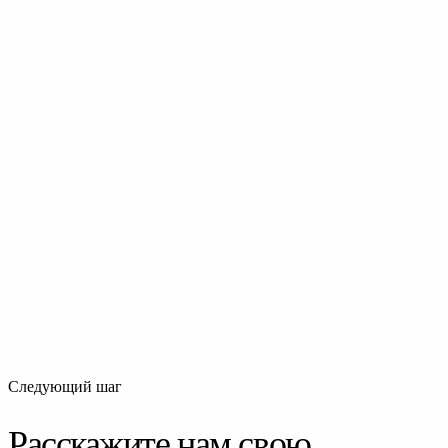
вашей любви через профессиональный объектив.
Мероприятия
Съёмка корпоративов
Профессиональная съёмка корпоративных мероприятий.
Корпоративы, тимбилдинги и деловые встречи.
Мероприятия
Фотосессия дня рождения
Профессиональная съёмка дня рождения. Детский праздник
или взрослое торжество — каждый момент сохранён.
Следующий шаг
Расскажите нам свою