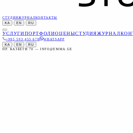
СТУДИЯ
ЖУРНАЛ
КОНТАКТЫ
KA
·
EN
·
RU
УСЛУГИ
ПОРТФОЛИО
ЦЕНЫ
СТУДИЯ
ЖУРНАЛ
КОН
+995 593 455 678
WHATSAPP
KA
·
EN
·
RU
ПР. КАЗБЕГИ 70 — INFO@EMMA.GE
Главная
Услуги
Видео
Свадебное видео
Видео