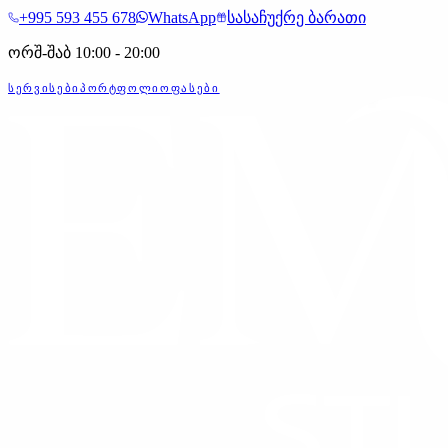
+995 593 455 678
WhatsApp
სასაჩუქრე ბარათი
ორშ-შაბ 10:00 - 20:00
ᲡᲔᲠᲕᲘᲡᲔᲑᲘ
ᲞᲝᲠᲢᲤᲝᲚᲘᲝ
ᲤᲐᲡᲔᲑᲘ