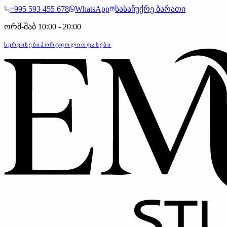
+995 593 455 678
WhatsApp
სასაჩუქრე ბარათი
ორშ-შაბ 10:00 - 20:00
ᲡᲔᲠᲕᲘᲡᲔᲑᲘ
ᲞᲝᲠᲢᲤᲝᲚᲘᲝ
ᲤᲐᲡᲔᲑᲘ