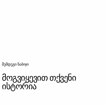
შემდეგი ნაბიჯი
მოგვიყევით თქვენი
ისტორია
ᲓᲐᲒᲕᲘᲙᲐᲕᲨᲘᲠᲓᲘᲗ