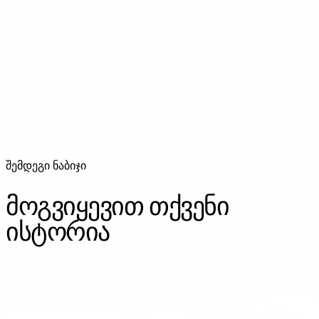
მუსიკალური ვიდეო
მიუზიკ ვიდეოს პროდაქშენი — კონცეფციიდან ფინალურ
პროდუქტამდე. შემოქმედებითი ხედვა და ტექნიკური
სრულყოფა.
შემდეგი ნაბიჯი
მოგვიყევით თქვენი
ისტორია
ᲓᲐᲒᲕᲘᲙᲐᲕᲨᲘᲠᲓᲘᲗ