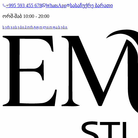
+995 593 455 678
WhatsApp
სასაჩუქრე ბარათი
ორშ-შაბ 10:00 - 20:00
ᲡᲔᲠᲕᲘᲡᲔᲑᲘ
ᲞᲝᲠᲢᲤᲝᲚᲘᲝ
ᲤᲐᲡᲔᲑᲘ