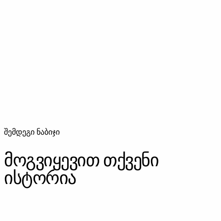
კრეატიული
ფაინ არტ ფოტოგრაფია
ფაინ არტ ფოტოგრაფია — ფოტოგრაფია, როგორც
ხელოვნების ფორმა. გამოფენისთვის, კოლექციისთვის
და გალერეისთვის.
შემდეგი ნაბიჯი
მოგვიყევით თქვენი
ისტორია
ᲓᲐᲒᲕᲘᲙᲐᲕᲨᲘᲠᲓᲘᲗ