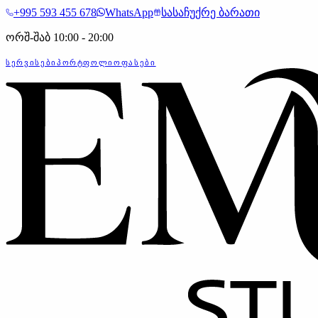
+995 593 455 678
WhatsApp
სასაჩუქრე ბარათი
ორშ-შაბ 10:00 - 20:00
ᲡᲔᲠᲕᲘᲡᲔᲑᲘ
ᲞᲝᲠᲢᲤᲝᲚᲘᲝ
ᲤᲐᲡᲔᲑᲘ