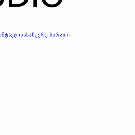
ᲝᲜᲢᲐᲥᲢᲘ
ᲡᲐᲡᲐᲩᲣᲥᲠᲔ ᲑᲐᲠᲐᲗᲘ
აილინგი