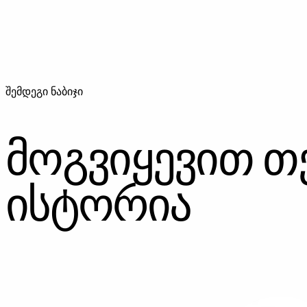
შემდეგი ნაბიჯი
მოგვიყევით თ
ისტორია
ᲓᲐᲒᲕᲘᲙᲐᲕᲨᲘᲠᲓᲘᲗ