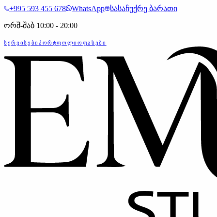
+995 593 455 678
WhatsApp
სასაჩუქრე ბარათი
ორშ-შაბ 10:00 - 20:00
ᲡᲔᲠᲕᲘᲡᲔᲑᲘ
ᲞᲝᲠᲢᲤᲝᲚᲘᲝ
ᲤᲐᲡᲔᲑᲘ