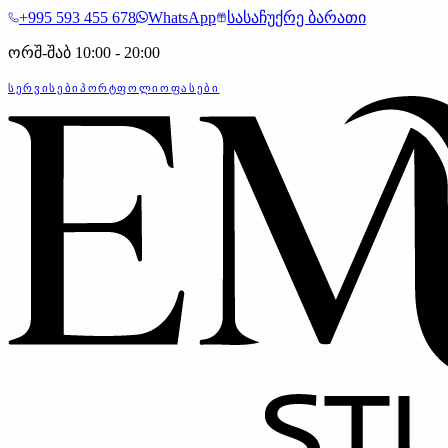
+995 593 455 678
WhatsApp
სასაჩუქრე ბარათი
ორშ-შაბ 10:00 - 20:00
ᲡᲔᲠᲕᲘᲡᲔᲑᲘ
ᲞᲝᲠᲢᲤᲝᲚᲘᲝ
ᲤᲐᲡᲔᲑᲘ