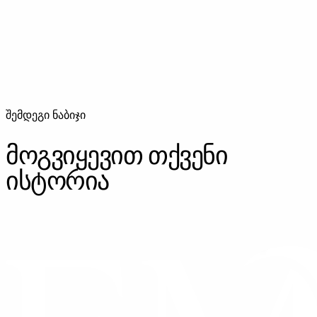
ღიმილი, ცნობისმოყვარე მზერა და ნაზი მომენტები
პროფესიონალურ სტუდიაში.
შემდეგი ნაბიჯი
მოგვიყევით თქვენი
ისტორია
ᲓᲐᲒᲕᲘᲙᲐᲕᲨᲘᲠᲓᲘᲗ