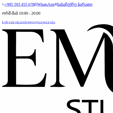
+995 593 455 678
WhatsApp
სასაჩუქრე ბარათი
ორშ-შაბ 10:00 - 20:00
ᲡᲔᲠᲕᲘᲡᲔᲑᲘ
ᲞᲝᲠᲢᲤᲝᲚᲘᲝ
ᲤᲐᲡᲔᲑᲘ