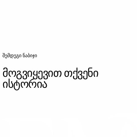
დაბადების დღის გადაღება პროფესიონალურად —
ბავშვის თუ მოზრდილის წვეულება, ყოველი მომენტი
დამახსოვრებულია.
შემდეგი ნაბიჯი
მოგვიყევით თქვენი
ისტორია
ᲓᲐᲒᲕᲘᲙᲐᲕᲨᲘᲠᲓᲘᲗ