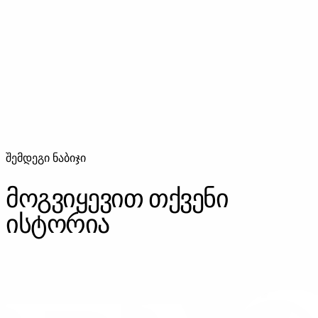
უძრავი ქონების ფოტოგრაფია
უძრავი ქონების პროფესიონალური ფოტოგრაფია.
ბინები, სახლები, კომერციული ფართები — გაყიდვისა და
გაქირავებისთვის.
შემდეგი ნაბიჯი
მოგვიყევით თქვენი
ისტორია
ᲓᲐᲒᲕᲘᲙᲐᲕᲨᲘᲠᲓᲘᲗ