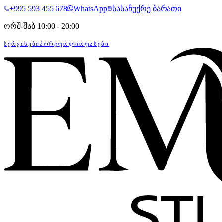
+995 593 455 678
WhatsApp
სასაჩუქრე ბარათი
ორშ-შაბ 10:00 - 20:00
ᲡᲔᲠᲕᲘᲡᲔᲑᲘ
ᲞᲝᲠᲢᲤᲝᲚᲘᲝ
ᲤᲐᲡᲔᲑᲘ