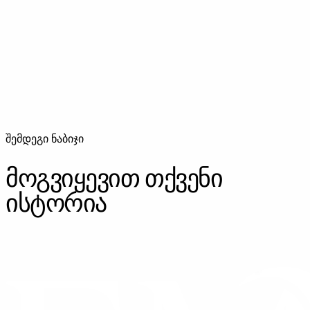
3 თვის ბავშვის ფოტოსესია თბილისში — პირველი
ღიმილი, ცნობისმოყვარე მზერა და ნაზი მომენტები
პროფესიონალურ სტუდიაში.
შემდეგი ნაბიჯი
მოგვიყევით თქვენი
ისტორია
ᲓᲐᲒᲕᲘᲙᲐᲕᲨᲘᲠᲓᲘᲗ