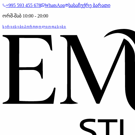
+995 593 455 678
WhatsApp
სასაჩუქრე ბარათი
ორშ-შაბ 10:00 - 20:00
ᲡᲔᲠᲕᲘᲡᲔᲑᲘ
ᲞᲝᲠᲢᲤᲝᲚᲘᲝ
ᲤᲐᲡᲔᲑᲘ