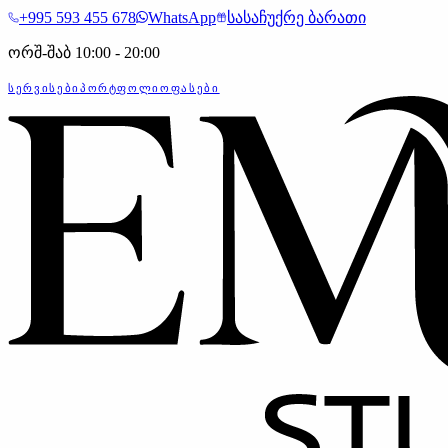
+995 593 455 678
WhatsApp
სასაჩუქრე ბარათი
ორშ-შაბ 10:00 - 20:00
ᲡᲔᲠᲕᲘᲡᲔᲑᲘ
ᲞᲝᲠᲢᲤᲝᲚᲘᲝ
ᲤᲐᲡᲔᲑᲘ