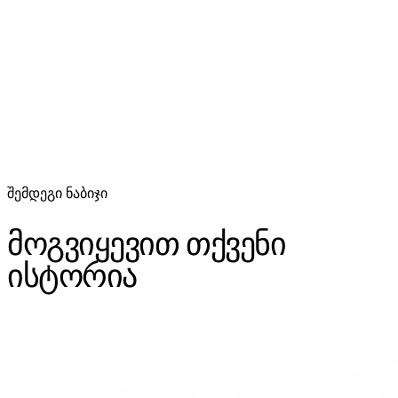
საქორწილო ვიდეო
საქორწილო ვიდეო — თქვენი სიყვარულის ისტორია
კინემატოგრაფიულ ხარისხში. მომზადებიდან ბანკეტის
ბოლომდე.
შემდეგი ნაბიჯი
მოგვიყევით თქვენი
ისტორია
ᲓᲐᲒᲕᲘᲙᲐᲕᲨᲘᲠᲓᲘᲗ